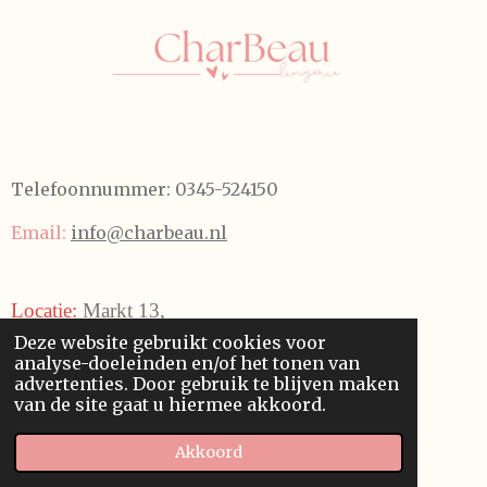
Telefoonnummer:
0345-524150
Email:
info@charbeau.nl
Locatie:
Markt 13,
Deze website gebruikt cookies voor
4101 BW
Culemborg
,
Nederland
analyse-doeleinden en/of het tonen van
advertenties. Door gebruik te blijven maken
van de site gaat u hiermee akkoord.
F
I
T
Akkoord
a
n
i