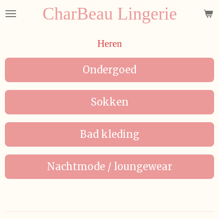
CharBeau Lingerie
Ga
direct
naar
Heren
de
hoofdinhoud
Ondergoed
Sokken
Bad kleding
Nachtmode / loungewear